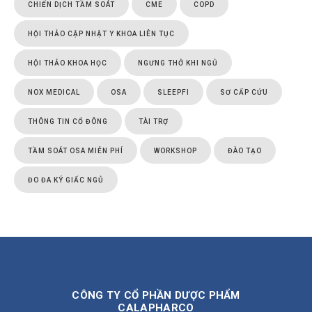
CHIẾN DỊCH TẦM SOÁT
CME
COPD
HỘI THẢO CẬP NHẬT Y KHOA LIÊN TỤC
HỘI THẢO KHOA HỌC
NGƯNG THỞ KHI NGỦ
NOX MEDICAL
OSA
SLEEPFI
SƠ CẤP CỨU
THÔNG TIN CỔ ĐÔNG
TÀI TRỢ
TẦM SOÁT OSA MIỄN PHÍ
WORKSHOP
ĐÀO TẠO
ĐO ĐA KÝ GIẤC NGỦ
CÔNG TY CỔ PHẦN DƯỢC PHẨM
CALAPHARCO