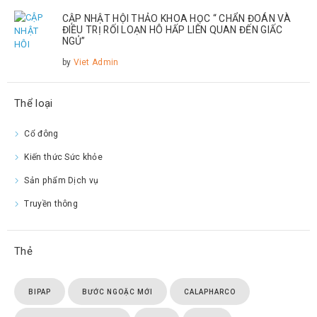
CẬP NHẬT HỘI THẢO KHOA HỌC “ CHẨN ĐOÁN VÀ
ĐIỀU TRỊ RỐI LOẠN HÔ HẤP LIÊN QUAN ĐẾN GIẤC
NGỦ”
by
Viet Admin
Thể loại
Cổ đông
Kiến thức Sức khỏe
Sản phẩm Dịch vụ
Truyền thông
Thẻ
BIPAP
BƯỚC NGOẶC MỚI
CALAPHARCO