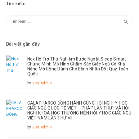
Tìm kiếm…
Tìm
kiếm
cho:
Bài viết gần đây
Nox Hỗ Trợ Thử Nghiệm Bước Ngoặt Sleep Smart
Chứng Minh Mô Hình Chăm Sóc Giấc Ngủ Có Khả
Năng Mở Rộng Dành Cho Bệnh Nhân Đột Quỵ Toàn
Quốc
by
Viet Admin
CALAPHARCO ĐỒNG HÀNH CÙNG HỘI NGHỊ Y HỌC
GIẤC NGỦ QUỐC TẾ VIỆT – PHÁP LẦN THỨ I VÀ HỘI
NGHỊ KHOA HỌC THƯỜNG NIÊN HỘI Y HỌC GIẤC NGỦ
VIỆT NAM LẦN THỨ VII
by
Viet Admin