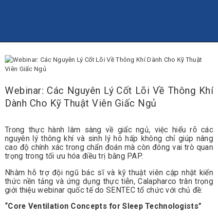
TRANG CHỦ
THÔNG TIN
CALAPHARCO
WEBSITE
Công ty Cổ phần Dược phẩm Calapharco
SẢN PHẨM
DỊCH VỤ
Webinar: Các Nguyên Lý Cốt Lõi Về Thông Khí
LIÊN HỆ
Dành Cho Kỹ Thuật Viên Giấc Ngủ
Trong thực hành lâm sàng về giấc ngủ, việc hiểu rõ các
nguyên lý thông khí và sinh lý hô hấp không chỉ giúp nâng
cao độ chính xác trong chẩn đoán mà còn đóng vai trò quan
trọng trong tối ưu hóa điều trị bằng PAP.
Nhằm hỗ trợ đội ngũ bác sĩ và kỹ thuật viên cập nhật kiến
thức nền tảng và ứng dụng thực tiễn, Calapharco trân trọng
giới thiệu webinar quốc tế do SENTEC tổ chức với chủ đề:
“Core Ventilation Concepts for Sleep Technologists”