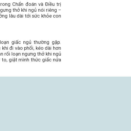
trong Chẩn đoán và Điều trị
gưng thở khi ngủ nói riêng –
ởng lâu dài tới sức khỏe con
loạn giấc ngủ thường gặp.
khi đi vào phổi, kéo dài hơn
ân rối loạn ngưng thở khi ngủ
 to, giật mình thức giấc nửa
SẢN PHẨM VÀ DỊCH VỤ