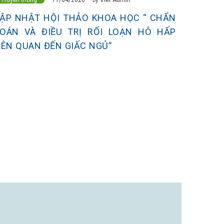
ẬP NHẬT HỘI THẢO KHOA HỌC “ CHẨN
OÁN VÀ ĐIỀU TRỊ RỐI LOẠN HÔ HẤP
IÊN QUAN ĐẾN GIẤC NGỦ”