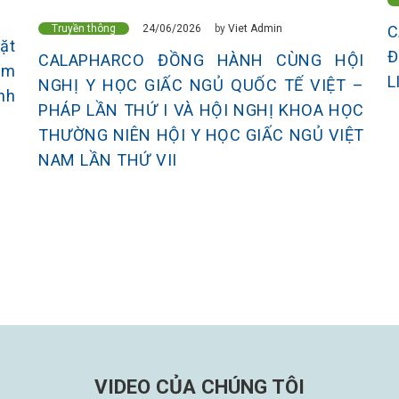
24/06/2026
Truyền thông
by
Viet Admin
C
ặt
Đ
CALAPHARCO ĐỒNG HÀNH CÙNG HỘI
ăm
L
NGHỊ Y HỌC GIẤC NGỦ QUỐC TẾ VIỆT –
nh
PHÁP LẦN THỨ I VÀ HỘI NGHỊ KHOA HỌC
THƯỜNG NIÊN HỘI Y HỌC GIẤC NGỦ VIỆT
NAM LẦN THỨ VII
VIDEO CỦA CHÚNG TÔI