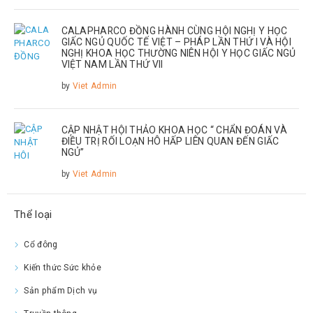
CALAPHARCO ĐỒNG HÀNH CÙNG HỘI NGHỊ Y HỌC
GIẤC NGỦ QUỐC TẾ VIỆT – PHÁP LẦN THỨ I VÀ HỘI
NGHỊ KHOA HỌC THƯỜNG NIÊN HỘI Y HỌC GIẤC NGỦ
VIỆT NAM LẦN THỨ VII
by
Viet Admin
CẬP NHẬT HỘI THẢO KHOA HỌC “ CHẨN ĐOÁN VÀ
ĐIỀU TRỊ RỐI LOẠN HÔ HẤP LIÊN QUAN ĐẾN GIẤC
NGỦ”
by
Viet Admin
Thể loại
Cổ đông
Kiến thức Sức khỏe
Sản phẩm Dịch vụ