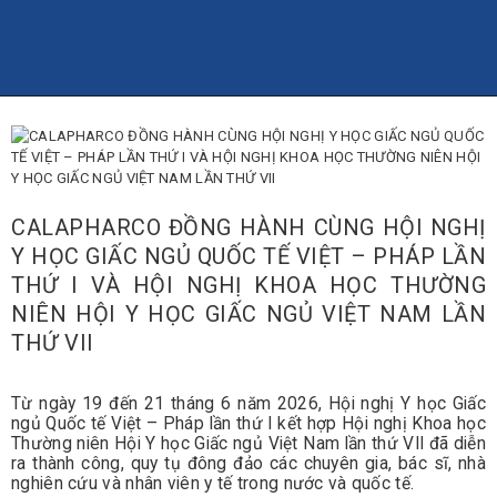
TRANG CHỦ
THÔNG TIN
CALAPHARCO
WEBSITE
Công ty Cổ phần Dược phẩm Calapharco
SẢN PHẨM
DỊCH VỤ
LIÊN HỆ
CALAPHARCO ĐỒNG HÀNH CÙNG HỘI NGHỊ
Y HỌC GIẤC NGỦ QUỐC TẾ VIỆT – PHÁP LẦN
THỨ I VÀ HỘI NGHỊ KHOA HỌC THƯỜNG
NIÊN HỘI Y HỌC GIẤC NGỦ VIỆT NAM LẦN
THỨ VII
Từ ngày 19 đến 21 tháng 6 năm 2026, Hội nghị Y học Giấc
ngủ Quốc tế Việt – Pháp lần thứ I kết hợp Hội nghị Khoa học
Thường niên Hội Y học Giấc ngủ Việt Nam lần thứ VII đã diễn
ra thành công, quy tụ đông đảo các chuyên gia, bác sĩ, nhà
nghiên cứu và nhân viên y tế trong nước và quốc tế.