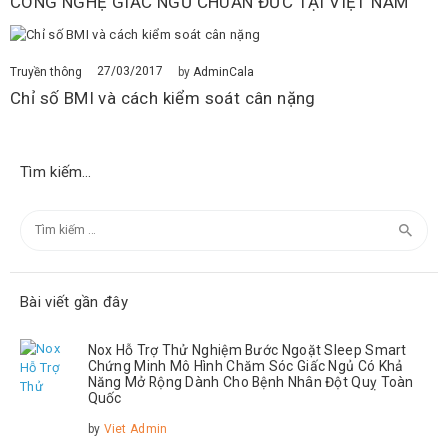
CÔNG NGHỆ GIẤC NGỦ CHUẨN ĐỨC TẠI VIỆT NAM
27/03/2017
Truyền thông
by
AdminCala
Chỉ số BMI và cách kiểm soát cân nặng
Tìm kiếm…
Tìm
kiếm
cho:
Bài viết gần đây
Nox Hỗ Trợ Thử Nghiệm Bước Ngoặt Sleep Smart
Chứng Minh Mô Hình Chăm Sóc Giấc Ngủ Có Khả
Năng Mở Rộng Dành Cho Bệnh Nhân Đột Quỵ Toàn
Quốc
by
Viet Admin