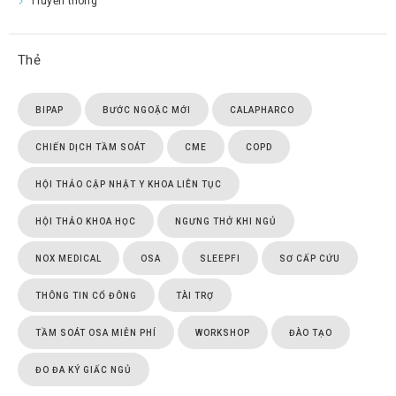
Truyền thông
Thẻ
BIPAP
BƯỚC NGOẶC MỚI
CALAPHARCO
CHIẾN DỊCH TẦM SOÁT
CME
COPD
HỘI THẢO CẬP NHẬT Y KHOA LIÊN TỤC
HỘI THẢO KHOA HỌC
NGƯNG THỞ KHI NGỦ
NOX MEDICAL
OSA
SLEEPFI
SƠ CẤP CỨU
THÔNG TIN CỔ ĐÔNG
TÀI TRỢ
TẦM SOÁT OSA MIỄN PHÍ
WORKSHOP
ĐÀO TẠO
ĐO ĐA KÝ GIẤC NGỦ